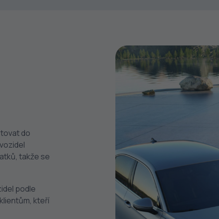
stovat do
vozidel
atků, takže se
zidel podle
klientům, kteří