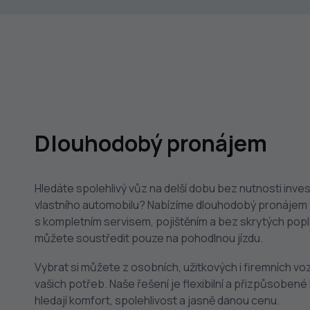
Dlouhodobý pronájem
Hledáte spolehlivý vůz na delší dobu bez nutnosti inve
vlastního automobilu? Nabízíme dlouhodobý pronájem 
s kompletním servisem, pojištěním a bez skrytých popl
můžete soustředit pouze na pohodlnou jízdu.
Vybrat si můžete z osobních, užitkových i firemních vo
vašich potřeb. Naše řešení je flexibilní a přizpůsobené 
hledají komfort, spolehlivost a jasně danou cenu.