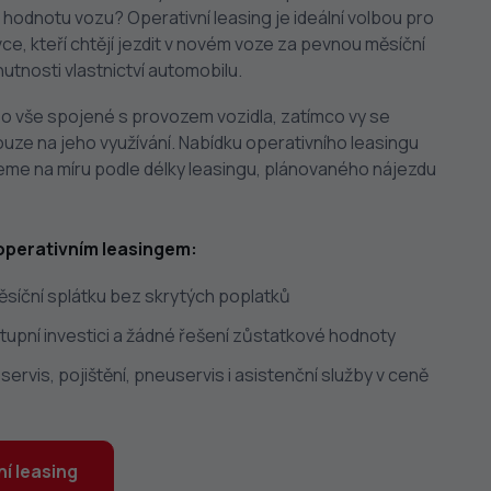
hodnotu vozu? Operativní leasing je ideální volbou pro
ivce, kteří chtějí jezdit v novém voze za pevnou měsíční
nutnosti vlastnictví automobilu.
o vše spojené s provozem vozidla, zatímco vy se
uze na jeho využívání. Nabídku operativního leasingu
eme na míru podle délky leasingu, plánovaného nájezdu
operativním leasingem:
síční splátku bez skrytých poplatků
tupní investici a žádné řešení zůstatkové hodnoty
servis, pojištění, pneuservis i asistenční služby v ceně
í leasing