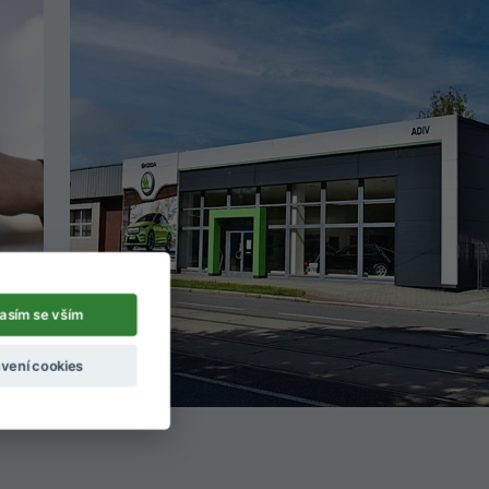
asím se vším
vení cookies