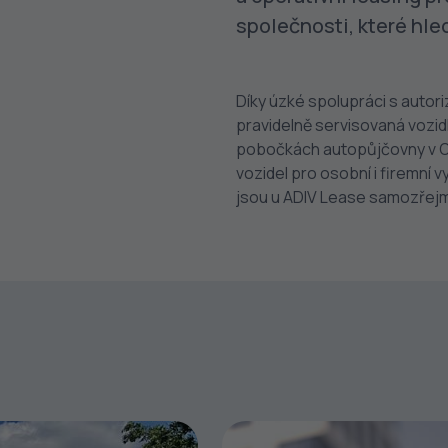
společnosti, které hled
Díky úzké spolupráci s auto
pravidelně servisovaná vozid
pobočkách autopůjčovny v Op
vozidel pro osobní i firemní vy
jsou u ADIV Lease samozřejm