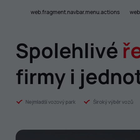
web.fragment.navbar.menu.actions
web
Spolehlivé
ř
firmy i jedno
Nejmladší vozový park
Široký výběr vozů