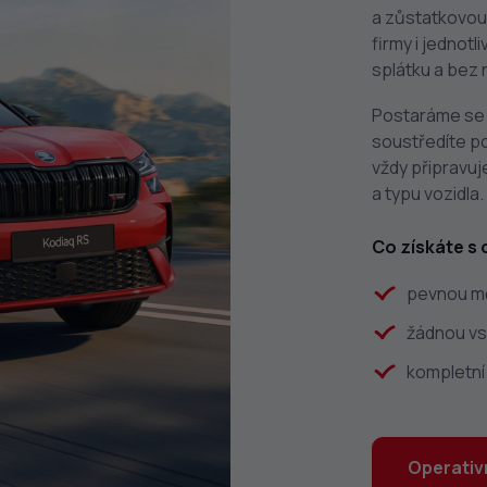
a zůstatkovou 
firmy i jednotl
splátku a bez 
Postaráme se 
soustředíte po
vždy připravuj
a typu vozidla.
Co získáte s 
pevnou mě
žádnou vs
kompletní 
Operativn