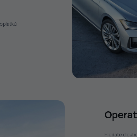
poplatků
Operat
Hledáte dlouho