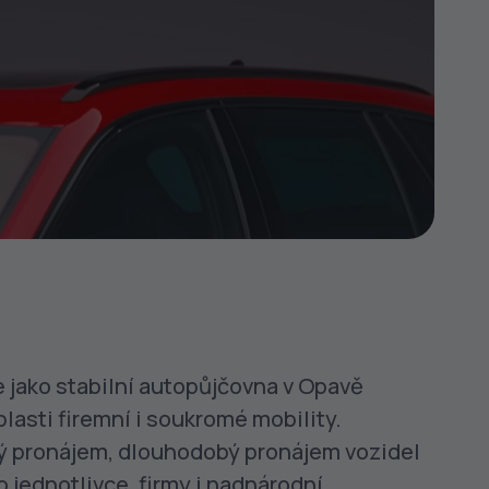
 jako stabilní autopůjčovna v Opavě
blasti firemní i soukromé mobility.
ý pronájem, dlouhodobý pronájem vozidel
o jednotlivce, firmy i nadnárodní