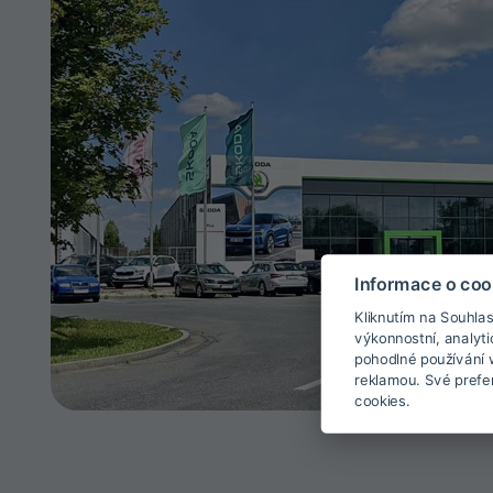
Informace o coo
Kliknutím na Souhla
výkonnostní, analyt
pohodlné používání w
reklamou. Své prefe
cookies.