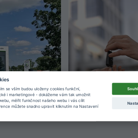
kies
Souhl
sím se vším budou uloženy cookies funkční,
ické i marketingové - dokážeme vám tak umožnit
ebu, měřit funkčnost našeho webu i vás cílit
Nasta
rence můžete snadno upravit kliknutím na Nastavení