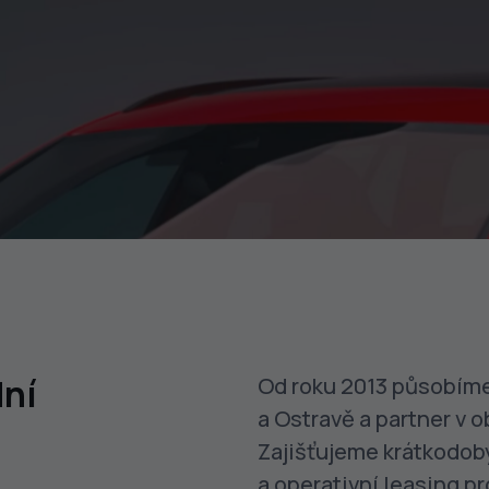
ní
Od roku 2013 působíme
a Ostravě a partner v o
Zajišťujeme krátkodob
a operativní leasing pr