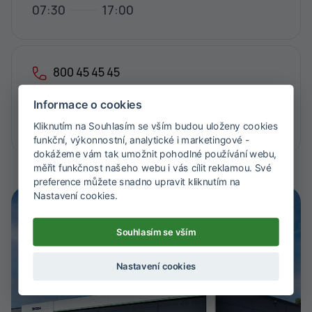
07:30
17:00
800 45 45 45
leasing@adiv.cz
Informace o cookies
Jak se k nám dostat?
Kliknutím na Souhlasím se vším budou uloženy cookies
funkční, výkonnostní, analytické i marketingové -
dokážeme vám tak umožnit pohodlné používání webu,
měřit funkčnost našeho webu i vás cílit reklamou. Své
preference můžete snadno upravit kliknutím na
Nastavení cookies.
Souhlasím se vším
Nastavení cookies