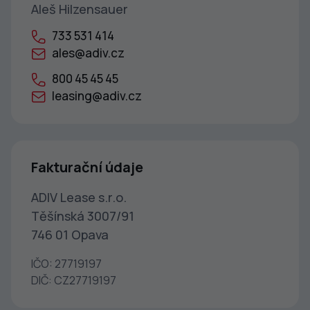
Aleš Hilzensauer
733 531 414
ales@adiv.cz
800 45 45 45
leasing@adiv.cz
Fakturační údaje
ADIV Lease s.r.o.
Těšínská 3007/91
746 01 Opava
IČO: 27719197
DIČ: CZ27719197