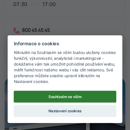
07:30
17:00
800 45 45 45
leasing@adiv.cz
Informace o cookies
Jak se k nám dostat?
Kliknutím na Souhlasím se vším budou uloženy cookies
funkční, výkonnostní, analytické i marketingové -
dokážeme vám tak umožnit pohodlné používání webu,
měřit funkčnost našeho webu i vás cílit reklamou. Své
preference můžete snadno upravit kliknutím na
Nastavení cookies.
Souhlasím se vším
Nastavení cookies