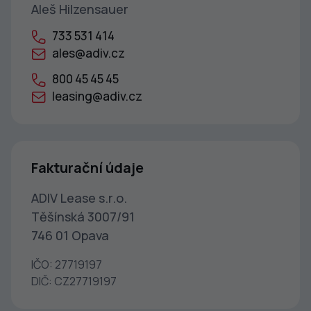
Aleš Hilzensauer
733 531 414
ales@adiv.cz
800 45 45 45
leasing@adiv.cz
Fakturační údaje
ADIV Lease s.r.o.
Těšínská 3007/91
746 01 Opava
IČO: 27719197
DIČ: CZ27719197